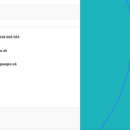
 949 809 084
ps.sk
nguages.sk