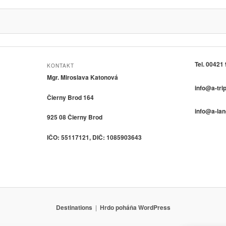
Tel. 00421
KONTAKT
Mgr. Miroslava Katonová
info@a-tri
Čierny Brod 164
info@a-la
925 08 Čierny Brod
IČO: 55117121, DIČ: 1085903643
Destinations
Hrdo poháňa WordPress