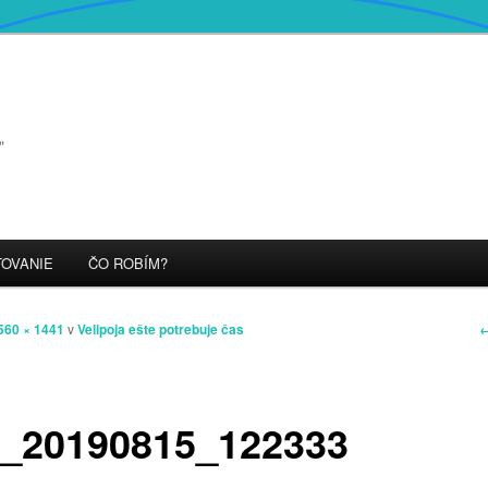
"
OVANIE
ČO ROBÍM?
N
←
560 × 1441
v
Velipoja ešte potrebuje čas
v
o
_20190815_122333