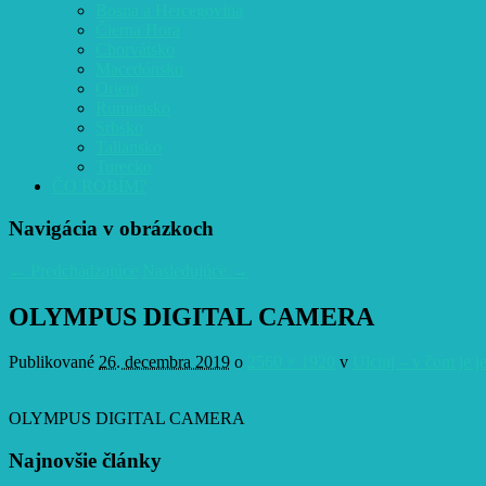
Bosna a Hercegovina
Čierna Hora
Chorvátsko
Macedónsko
Orient
Rumunsko
Srbsko
Taliansko
Turecko
ČO ROBÍM?
Navigácia v obrázkoch
← Predchádzajúce
Nasledujúce →
OLYMPUS DIGITAL CAMERA
Publikované
26. decembra 2019
o
2560 × 1920
v
Ulcinj – v čom je j
OLYMPUS DIGITAL CAMERA
Najnovšie články