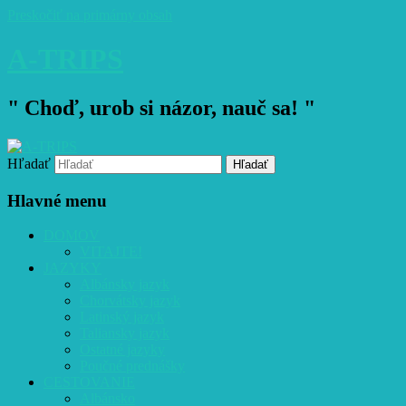
Preskočiť na primárny obsah
A-TRIPS
" Choď, urob si názor, nauč sa! "
Hľadať
Hlavné menu
DOMOV
VITAJTE!
JAZYKY
Albánsky jazyk
Chorvátsky jazyk
Latinský jazyk
Taliansky jazyk
Ostatné jazyky
Poučné prednášky
CESTOVANIE
Albánsko