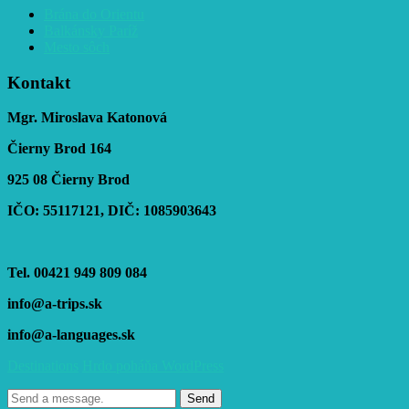
Brána do Orientu
Balkánsky Paríž
Mesto sôch
Kontakt
Mgr. Miroslava Katonová
Čierny Brod 164
925 08 Čierny Brod
IČO: 55117121, DIČ: 1085903643
Tel. 00421 949 809 084
info@a-trips.sk
info@a-languages.sk
Destinations
Hrdo poháňa WordPress
Send