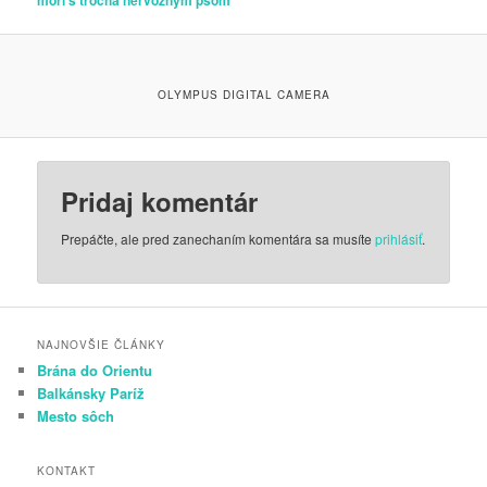
mori s trocha nervóznym psom
OLYMPUS DIGITAL CAMERA
Pridaj komentár
Prepáčte, ale pred zanechaním komentára sa musíte
prihlásiť
.
NAJNOVŠIE ČLÁNKY
Brána do Orientu
Balkánsky Paríž
Mesto sôch
KONTAKT