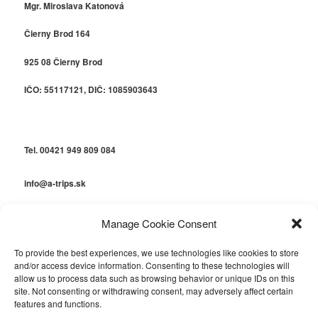
Mgr. Miroslava Katonová
Čierny Brod 164
925 08 Čierny Brod
IČO: 55117121, DIČ: 1085903643
Tel. 00421 949 809 084
info@a-trips.sk
info@a-languages.sk
Manage Cookie Consent
To provide the best experiences, we use technologies like cookies to store
and/or access device information. Consenting to these technologies will
allow us to process data such as browsing behavior or unique IDs on this
Destinations
Hrdo poháňa WordPress
site. Not consenting or withdrawing consent, may adversely affect certain
features and functions.