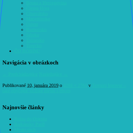
Bosna a Hercegovina
Čierna Hora
Chorvátsko
Macedónsko
Orient
Rumunsko
Srbsko
Taliansko
Turecko
ČO ROBÍM?
Navigácia v obrázkoch
← Predchádzajúce
Nasledujúce →
Publikované
10. januára 2019
o
4288 × 2761
v
Termini Imerese –
také obyčajné sicílske mesto s trhom
Najnovšie články
Brána do Orientu
Balkánsky Paríž
Mesto sôch