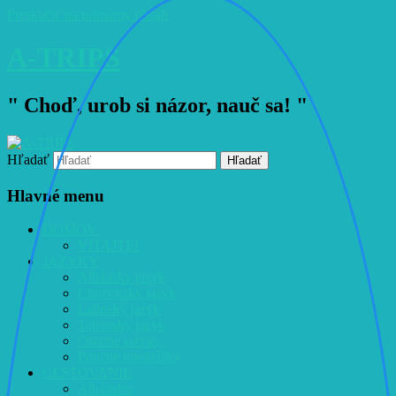
Preskočiť na primárny obsah
A-TRIPS
" Choď, urob si názor, nauč sa! "
Hľadať
Hlavné menu
DOMOV
VITAJTE!
JAZYKY
Albánsky jazyk
Chorvátsky jazyk
Latinský jazyk
Taliansky jazyk
Ostatné jazyky
Poučné prednášky
CESTOVANIE
Albánsko