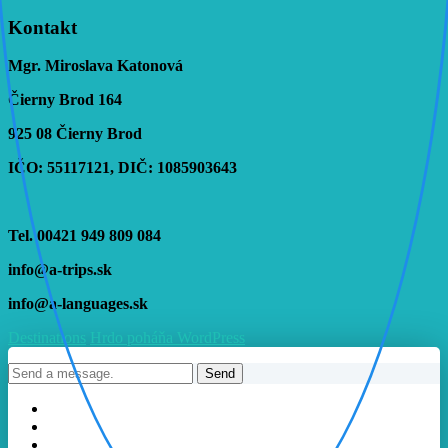
Kontakt
Mgr. Miroslava Katonová
Čierny Brod 164
925 08 Čierny Brod
IČO: 55117121, DIČ: 1085903643
Tel. 00421 949 809 084
info@a-trips.sk
info@a-languages.sk
Destinations
Hrdo poháňa WordPress
Send