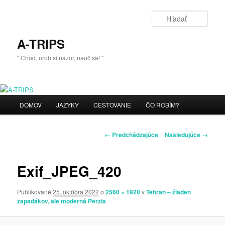
Preskočiť
na
Hľada
primárny
obsah
A-TRIPS
" Choď, urob si názor, nauč sa! "
Hlavné
DOMOV
JAZYKY
CESTOVANIE
ČO ROBÍM?
menu
Navigácia
← Predchádzajúce
Nasledujúce →
v
obrázkoch
Exif_JPEG_420
Publikované
25. októbra 2022
o
2560 × 1920
v
Tehran – žiaden
zapadákov, ale moderná Perzia