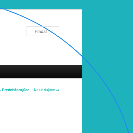
Hľadať
avigácia
 Predchádzajúce
Nasledujúce →
brázkoch