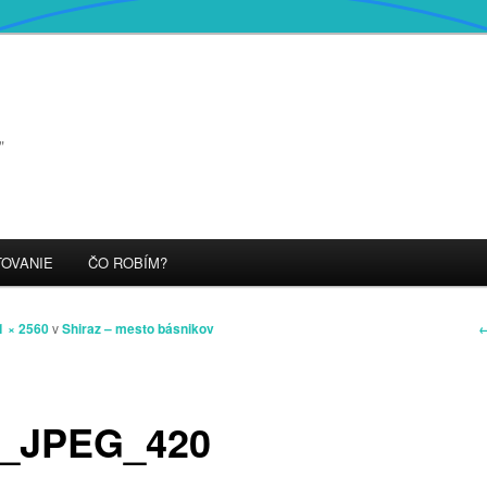
"
OVANIE
ČO ROBÍM?
N
←
1 × 2560
v
Shiraz – mesto básnikov
v
o
f_JPEG_420