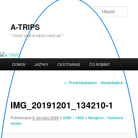
Preskočiť
na
Hľada
primárny
obsah
A-TRIPS
" Choď, urob si názor, nauč sa! "
Hlavné
DOMOV
JAZYKY
CESTOVANIE
ČO ROBÍM?
menu
Navigácia
← Predchádzajúce
Nasledujúce →
v
obrázkoch
IMG_20191201_134210-1
Publikované
9. januára 2020
o
2560 × 1920
v
Sarajevo – Vučkovo
mesto