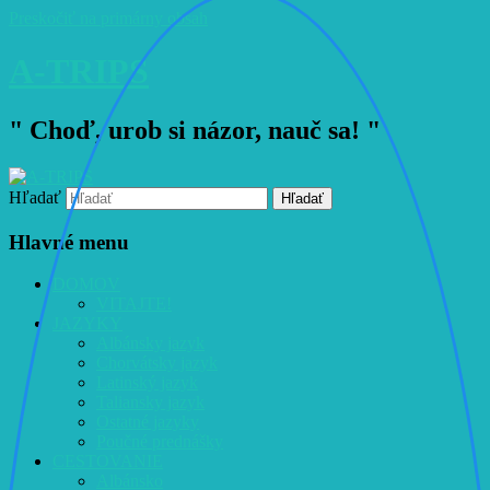
Preskočiť na primárny obsah
A-TRIPS
" Choď, urob si názor, nauč sa! "
Hľadať
Hlavné menu
DOMOV
VITAJTE!
JAZYKY
Albánsky jazyk
Chorvátsky jazyk
Latinský jazyk
Taliansky jazyk
Ostatné jazyky
Poučné prednášky
CESTOVANIE
Albánsko