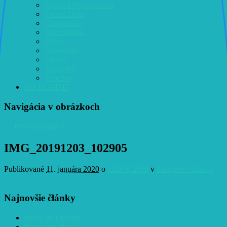
Bosna a Hercegovina
Čierna Hora
Chorvátsko
Macedónsko
Orient
Rumunsko
Srbsko
Taliansko
Turecko
ČO ROBÍM?
Navigácia v obrázkoch
← Predchádzajúce
IMG_20191203_102905
Publikované
11. januára 2020
o
1920 × 2560
v
Sarajevo – Dan 3
Najnovšie články
Brána do Orientu
Balkánsky Paríž