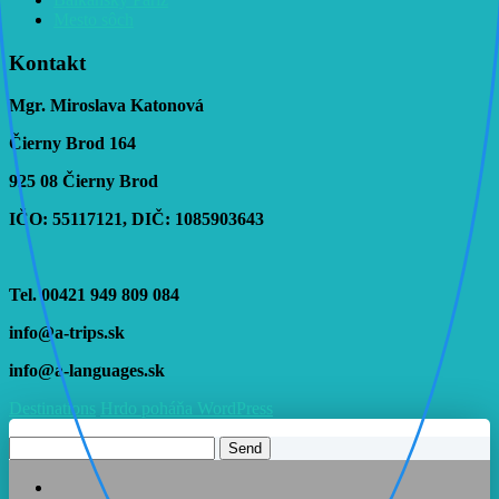
Mesto sôch
Kontakt
Mgr. Miroslava Katonová
Čierny Brod 164
925 08 Čierny Brod
IČO: 55117121, DIČ: 1085903643
Tel. 00421 949 809 084
info@a-trips.sk
info@a-languages.sk
Destinations
Hrdo poháňa WordPress
Send