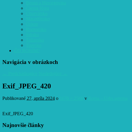
Bosna a Hercegovina
Čierna Hora
Chorvátsko
Macedónsko
Orient
Rumunsko
Srbsko
Taliansko
Turecko
ČO ROBÍM?
Navigácia v obrázkoch
← Predchádzajúce
Nasledujúce →
Exif_JPEG_420
Publikované
27. apríla 2024
o
1670 × 2560
v
Roma – Urbs aeterna
Exif_JPEG_420
Najnovšie články