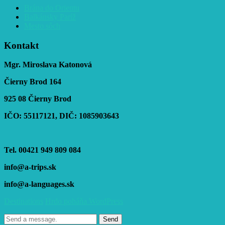
Brána do Orientu
Balkánsky Paríž
Mesto sôch
Kontakt
Mgr. Miroslava Katonová
Čierny Brod 164
925 08 Čierny Brod
IČO: 55117121, DIČ: 1085903643
Tel. 00421 949 809 084
info@a-trips.sk
info@a-languages.sk
Destinations
Hrdo poháňa WordPress
Send