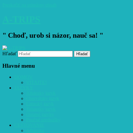
Preskočiť na primárny obsah
A-TRIPS
" Choď, urob si názor, nauč sa! "
Hľadať
Hlavné menu
DOMOV
VITAJTE!
JAZYKY
Albánsky jazyk
Chorvátsky jazyk
Latinský jazyk
Taliansky jazyk
Ostatné jazyky
Poučné prednášky
CESTOVANIE
Albánsko