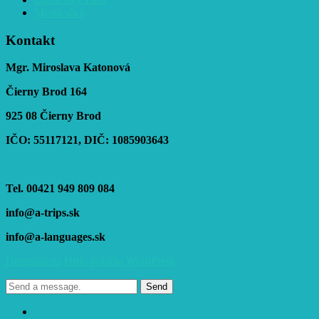
Mesto sôch
Kontakt
Mgr. Miroslava Katonová
Čierny Brod 164
925 08 Čierny Brod
IČO: 55117121, DIČ: 1085903643
Tel. 00421 949 809 084
info@a-trips.sk
info@a-languages.sk
Destinations
Hrdo poháňa WordPress
Send