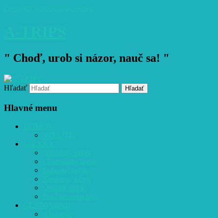
Preskočiť na primárny obsah
A-TRIPS
" Choď, urob si názor, nauč sa! "
Hľadať
Hlavné menu
DOMOV
VITAJTE!
JAZYKY
Albánsky jazyk
Chorvátsky jazyk
Latinský jazyk
Taliansky jazyk
Ostatné jazyky
Poučné prednášky
CESTOVANIE
Albánsko