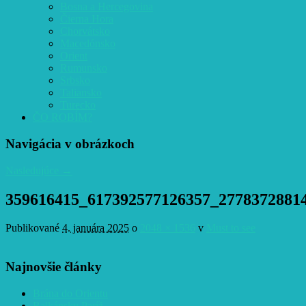
Bosna a Hercegovina
Čierna Hora
Chorvátsko
Macedónsko
Orient
Rumunsko
Srbsko
Taliansko
Turecko
ČO ROBÍM?
Navigácia v obrázkoch
Nasledujúce →
359616415_617392577126357_2778372881
Publikované
4. januára 2025
o
2048 × 1536
v
Must to see
Najnovšie články
Brána do Orientu
Balkánsky Paríž