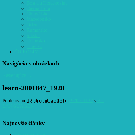
Bosna a Hercegovina
Čierna Hora
Chorvátsko
Macedónsko
Orient
Rumunsko
Srbsko
Taliansko
Turecko
ČO ROBÍM?
Navigácia v obrázkoch
Nasledujúce →
learn-2001847_1920
Publikované
12. decembra 2020
o
1920 × 1122
v
A –
LANGUAGES
Najnovšie články
Brána do Orientu