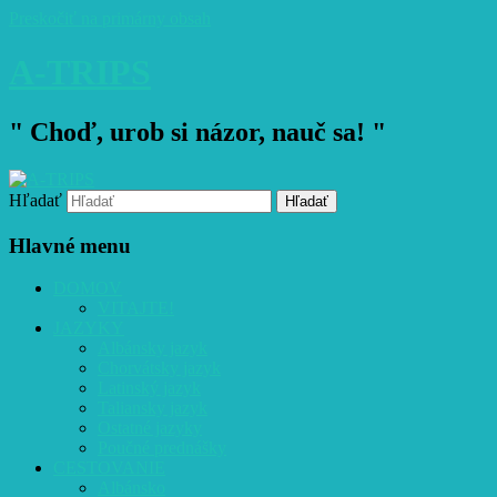
Preskočiť na primárny obsah
A-TRIPS
" Choď, urob si názor, nauč sa! "
Hľadať
Hlavné menu
DOMOV
VITAJTE!
JAZYKY
Albánsky jazyk
Chorvátsky jazyk
Latinský jazyk
Taliansky jazyk
Ostatné jazyky
Poučné prednášky
CESTOVANIE
Albánsko