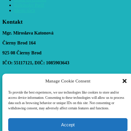
Balkánsky Paríž
Mesto sôch
Kontakt
Mgr. Miroslava Katonová
Čierny Brod 164
925 08 Čierny Brod
IČO: 55117121, DIČ: 1085903643
Manage Cookie Consent
Tel. 00421 949 809 084
info@a-trips.sk
To provide the best experiences, we use technologies like cookies to store and/or
access device information. Consenting to these technologies will allow us to process
info@a-languages.sk
data such as browsing behavior or unique IDs on this site. Not consenting or
withdrawing consent, may adversely affect certain features and functions.
Destinations
Hrdo poháňa WordPress
Send
Accept