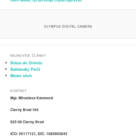
Hore neboli, rýchlo svoju chybu napravte!
OLYMPUS DIGITAL CAMERA
NAJNOVŠIE ČLÁNKY
Brána do Orientu
Balkánsky Paríž
Mesto sôch
KONTAKT
Mgr. Miroslava Katonová
Čierny Brod 164
925 08 Čierny Brod
IČO: 55117121, DIČ: 1085903643