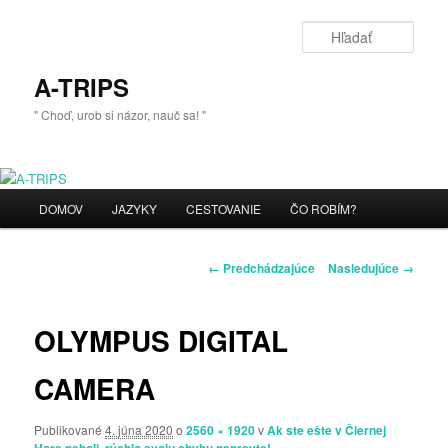
Preskočiť
na
Hľada
primárny
obsah
A-TRIPS
" Choď, urob si názor, nauč sa! "
Hlavné
DOMOV
JAZYKY
CESTOVANIE
ČO ROBÍM?
menu
Navigácia
← Predchádzajúce
Nasledujúce →
v
obrázkoch
OLYMPUS DIGITAL
CAMERA
Publikované
4. júna 2020
o
2560 × 1920
v
Ak ste ešte v Čiernej