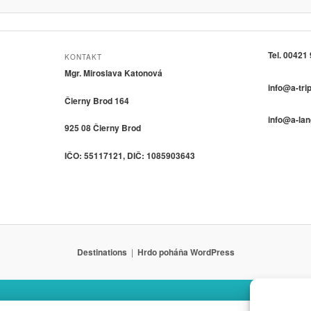
Tel. 00421
KONTAKT
Mgr. Miroslava Katonová
info@a-tri
Čierny Brod 164
info@a-la
925 08 Čierny Brod
IČO: 55117121, DIČ: 1085903643
Destinations
Hrdo poháňa WordPress