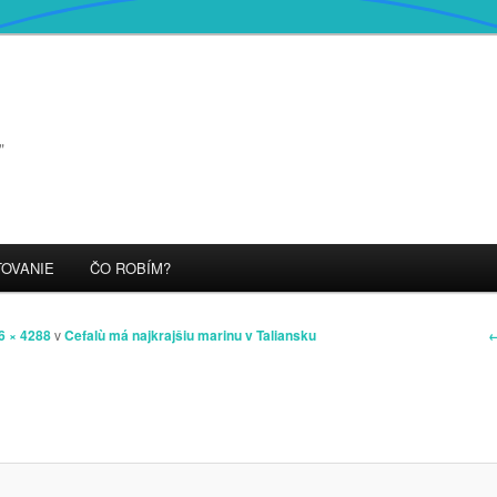
"
OVANIE
ČO ROBÍM?
N
←
6 × 4288
v
Cefalù má najkrajšiu marinu v Taliansku
v
o