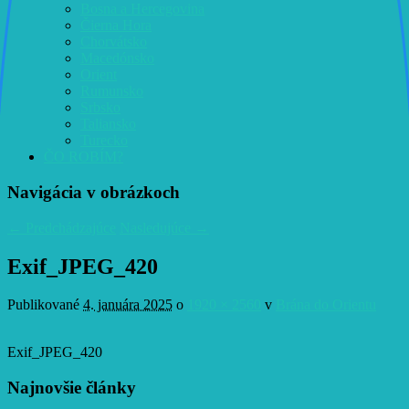
Bosna a Hercegovina
Čierna Hora
Chorvátsko
Macedónsko
Orient
Rumunsko
Srbsko
Taliansko
Turecko
ČO ROBÍM?
Navigácia v obrázkoch
← Predchádzajúce
Nasledujúce →
Exif_JPEG_420
Publikované
4. januára 2025
o
1920 × 2560
v
Brána do Orientu
Exif_JPEG_420
Najnovšie články