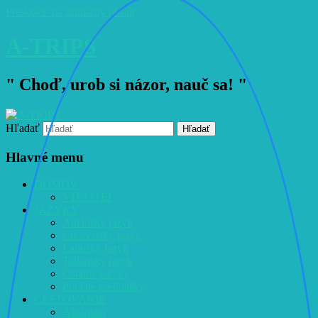
Preskočiť na primárny obsah
A-TRIPS
" Choď, urob si názor, nauč sa! "
Hľadať
Hlavné menu
DOMOV
VITAJTE!
JAZYKY
Albánsky jazyk
Chorvátsky jazyk
Latinský jazyk
Taliansky jazyk
Ostatné jazyky
Poučné prednášky
CESTOVANIE
Albánsko