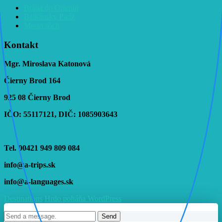
Brána do Orientu
Balkánsky Paríž
Mesto sôch
Kontakt
Mgr. Miroslava Katonová
Čierny Brod 164
925 08 Čierny Brod
IČO: 55117121, DIČ: 1085903643
Tel. 00421 949 809 084
info@a-trips.sk
info@a-languages.sk
Destinations
Hrdo poháňa WordPress
Send