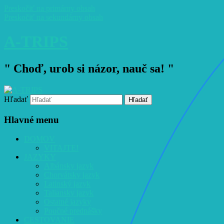
Preskočiť na primárny obsah
Preskočiť na sekundárny obsah
A-TRIPS
" Choď, urob si názor, nauč sa! "
Hľadať
Hlavné menu
DOMOV
VITAJTE!
JAZYKY
Albánsky jazyk
Chorvátsky jazyk
Latinský jazyk
Taliansky jazyk
Ostatné jazyky
Poučné prednášky
CESTOVANIE