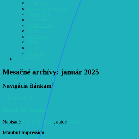
Albánsko
Bosna a Hercegovina
Čierna Hora
Chorvátsko
Macedónsko
Orient
Rumunsko
Srbsko
Taliansko
Turecko
ČO ROBÍM?
Mesačné archívy:
január 2025
Navigácia článkami
←
Staršie články
Brána do Orientu
Napísané
4. januára 2025
, autor:
Maxi
Istanbul Impression