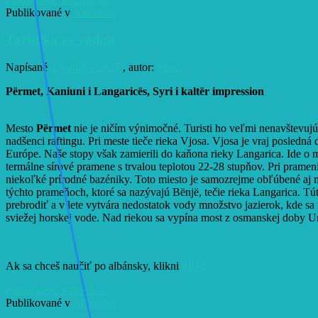
Publikované v
Albánsko
Turistika za vodou
Napísané
4. januára 2025
, autor:
Maxi
Përmet, Kaniuni i Langaricës, Syri i kaltër impression
Mesto
Përmet
nie je ničím výnimočné. Turisti ho veľmi nenavštevuj
nadšenci raftingu. Pri meste tieče rieka Vjosa. Vjosa je vraj posledná 
Európe. Naše stopy však zamierili do kaňona rieky Langarica. Ide o m
termálne sírové pramene s trvalou teplotou 22-28 stupňov. Pri pramen
niekoľké prírodné bazéniky. Toto miesto je samozrejme obľúbené aj m
týchto prameňoch, ktoré sa nazývajú Bënjë, tečie rieka Langarica. Tút
prebrodiť a v lete vytvára nedostatok vody množstvo jazierok, kde s
sviežej horskej vode. Nad riekou sa vypína most z osmanskej doby Ur
Ak sa chceš naučiť po albánsky, klikni
SEM.
Pokračovať v čítaní
→
Publikované v
Albánsko