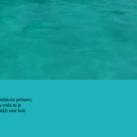
randskom prístave,
a voda tu je
láži sme boli