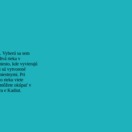
ú. Vyberú sa sem
divá rieka v
iesto, kde vyvierajú
i sú vytvorené
iestnymi. Pri
o rieku viete
a môžete okúpať v
a e Kadiut.